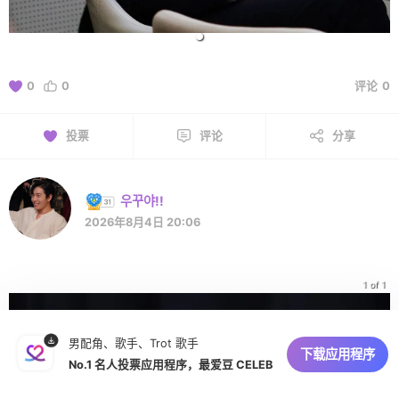
0
0
评论
0
投票
评论
分享
우꾸야!!
2026年8月4日 20:06
1 of 1
男配角、歌手、Trot 歌手
下载应用程序
No.1 名人投票应用程序，最爱豆 CELEB