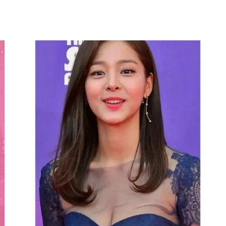
홈
테마픽
서포트
하트픽
기적
배경화면
스케줄
공지사항
이벤트