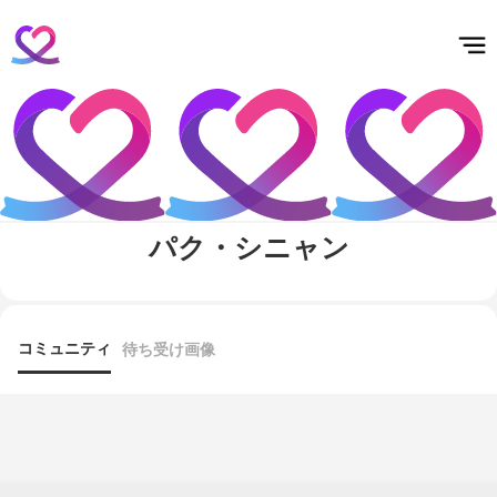
홈
테마픽
서포트
하트픽
기적
배경화면
스케줄
공지사항
이벤트
パク・シニャン
コミュニティ
待ち受け画像