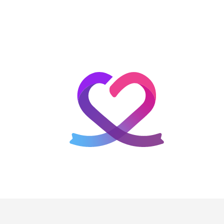
홈
테마픽
서포트
하트픽
기적
배경화면
스케줄
공지사항
이벤트