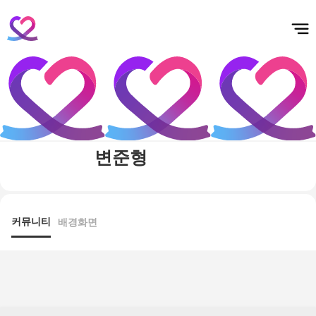
홈
테마픽
서포트
하트픽
기적
배경화면
스케줄
공지사항
이벤트
변준형
커뮤니티
배경화면