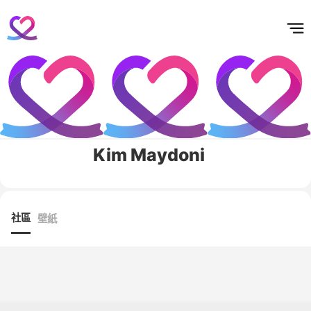
홈
테마픽
서포트
하트픽
기적
배경화면
스케줄
공지사항
이벤트
Kim Maydoni
社區
壁紙