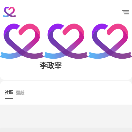
홈
테마픽
서포트
하트픽
기적
배경화면
스케줄
공지사항
이벤트
李政宰
社區
壁紙