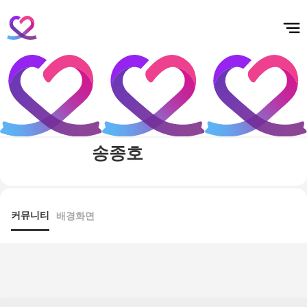
홈
테마픽
서포트
하트픽
기적
배경화면
스케줄
공지사항
이벤트
송종호
커뮤니티
배경화면