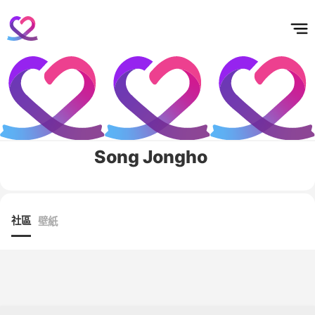
홈
테마픽
서포트
하트픽
기적
배경화면
스케줄
공지사항
이벤트
Song Jongho
社區
壁紙