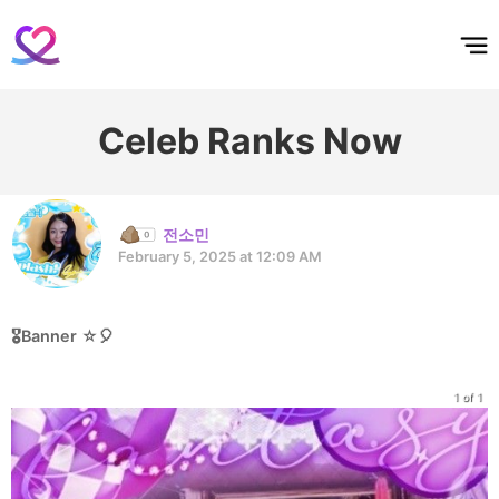
홈
테마픽
서포트
하트픽
기적
배경화면
스케줄
공지사항
이벤트
Celeb Ranks Now
전소민
February 5, 2025 at 12:09 AM
🎖️Banner ☆🎈
1 of 1