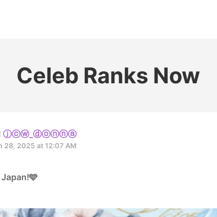
홈
테마픽
서포트
하트픽
기적
배경화면
스케줄
공지사항
이벤트
Celeb Ranks Now
ⓙⓒⓦ_ⓓⓞⓝⓝⓐ
 28, 2025 at 12:07 AM
 Japan!🩵