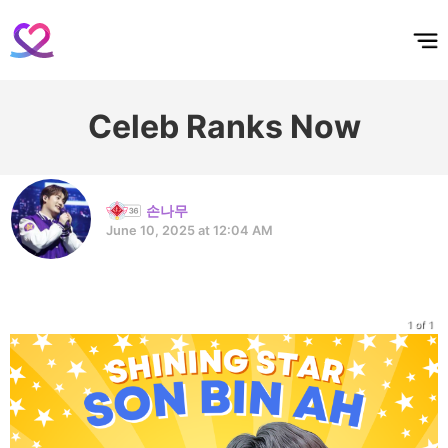
홈
테마픽
서포트
하트픽
기적
배경화면
스케줄
공지사항
이벤트
Celeb Ranks Now
손나무
June 10, 2025 at 12:04 AM
1 of 1