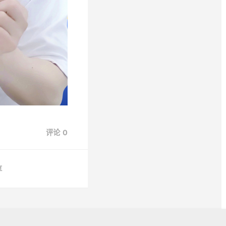
评论
0
享