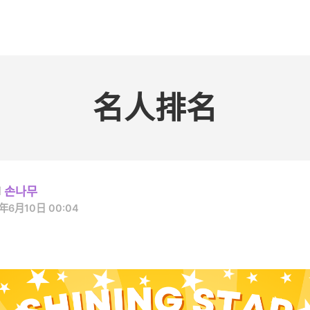
홈
테마픽
서포트
하트픽
기적
배경화면
스케줄
공지사항
이벤트
名人排名
손나무
年6月10日 00:04