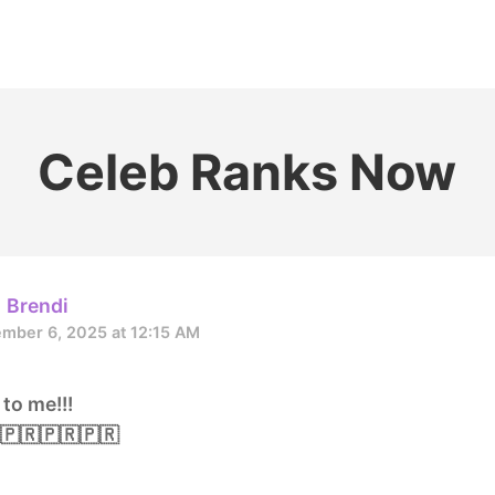
홈
테마픽
서포트
하트픽
기적
배경화면
스케줄
공지사항
이벤트
Celeb Ranks Now
Brendi
mber 6, 2025 at 12:15 AM
to me!!!
🇵🇷🇵🇷🇵🇷