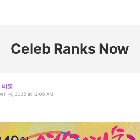
홈
테마픽
서포트
하트픽
기적
배경화면
스케줄
공지사항
이벤트
Celeb Ranks Now
미동
er 14, 2025 at 12:08 AM