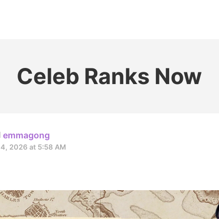
홈
테마픽
서포트
하트픽
기적
배경화면
스케줄
공지사항
이벤트
Celeb Ranks Now
emmagong
4, 2026 at 5:58 AM