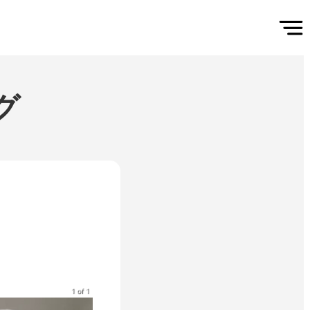
グ
1 of 1