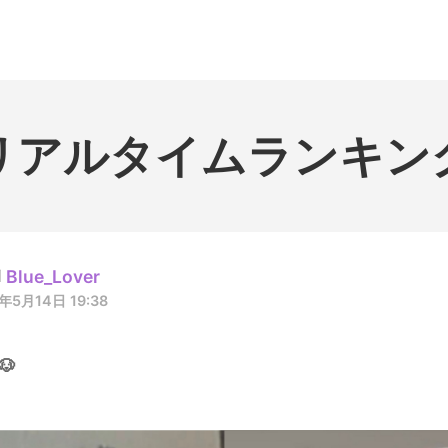
홈
테마픽
서포트
하트픽
기적
배경화면
스케줄
공지사항
이벤트
リアルタイムランキン
Blue_Lover
年5月14日 19:38
🐶