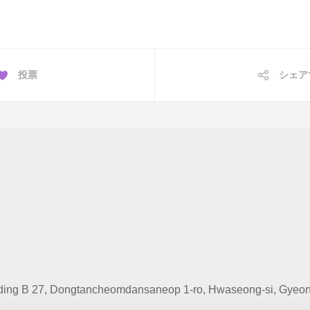
投票
シェア
ing B 27, Dongtancheomdansaneop 1-ro, Hwaseong-si, Gyeong