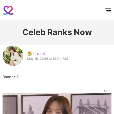
홈
테마픽
서포트
하트픽
기적
배경화면
스케줄
공지사항
이벤트
Celeb Ranks Now
oshi
May 18, 2026 at 12:04 AM
Banner 3
1 of 1