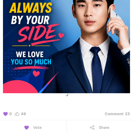
0
49
Comment
23
Vote
Share