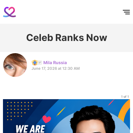
홈
테마픽
서포트
하트픽
기적
배경화면
스케줄
공지사항
이벤트
Celeb Ranks Now
Mila Russia
June 17, 2026 at 12:30 AM
1 of 1