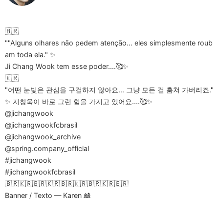
🇧🇷
""Alguns olhares não pedem atenção… eles simplesmente roub
am toda ela." ✨
Ji Chang Wook tem esse poder....🥰✨
🇰🇷
"어떤 눈빛은 관심을 구걸하지 않아요... 그냥 모든 걸 훔쳐 가버리죠."
✨ 지창욱이 바로 그런 힘을 가지고 있어요....🥰✨
@jichangwook
@jichangwookfcbrasil
@jichangwook_archive
@spring.company_official
#jichangwook
#jichangwookfcbrasil
🇧🇷🇰🇷🇧🇷🇰🇷🇧🇷🇰🇷🇧🇷🇰🇷🇧🇷