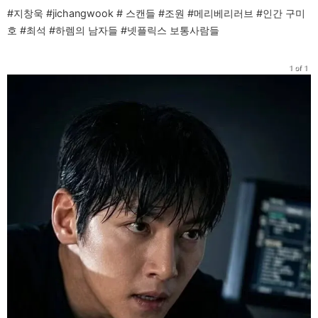
#지창욱 #jichangwook # 스캔들 #조원 #메리베리러브 #인간 구미
호 #최석 #하렘의 남자들 #넷플릭스 보통사람들
1 of 1