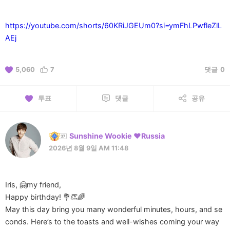
https://youtube.com/shorts/60KRiJGEUm0?si=ymFhLPwfleZlL
AEj
5,060
7
댓글
0
투표
댓글
공유
Sunshine Wookie ❤️Russia
2026년 8월 9일 AM 11:48
Iris, 🤗my friend,
Happy birthday! 💐👏🌈
May this day bring you many wonderful minutes, hours, and se
conds. Here’s to the toasts and well-wishes coming your way