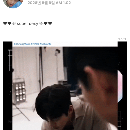
2026년 8월 9일 AM 1:02
❤️❤️🩷 super sexy 🩷❤️❤️
1 of 1