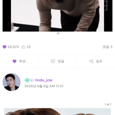
28,675
22
댓글
5
투표
댓글
공유
rindu_jcw
2026년 8월 9일 AM 11:31
1 of 1