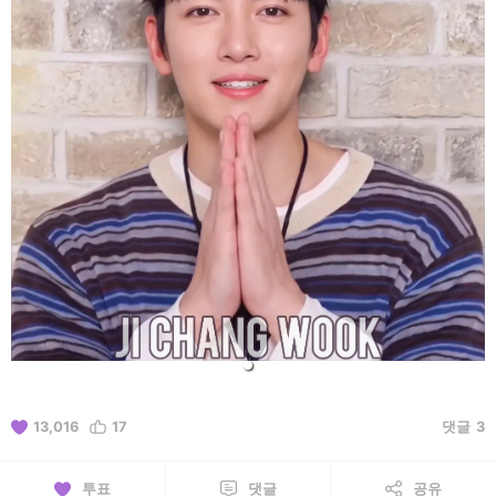
13,016
17
댓글
3
투표
댓글
공유