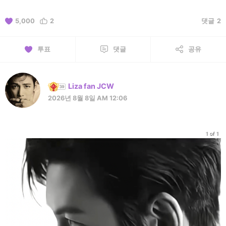
5,000
2
댓글
2
투표
댓글
공유
Liza fan JCW
2026년 8월 8일 AM 12:06
1 of 1