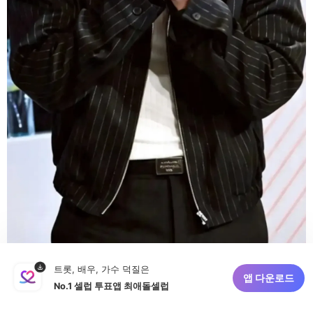
트롯, 배우, 가수 덕질은
앱 다운로드
No.1 셀럽 투표앱 최애돌셀럽