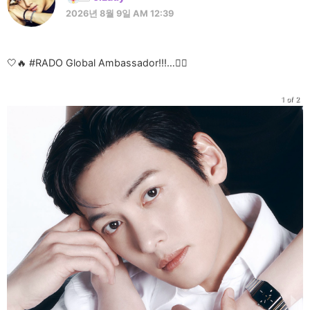
2026년 8월 9일 AM 12:39
🤍🔥 #RADO Global Ambassador!!!…❤️‍🔥
1 of 2