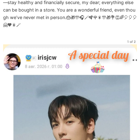
—stay healthy and financially secure, my dear; everything else
can be bought in a store. You are a wonderful friend, even thou
gh we’ve never met in person.🎂🎁🎊🎧🪄🪇🌹🎇🎊🎁💐👏🌈🎈🎈🎈
🤗🧡🎇🪄
1 of 2