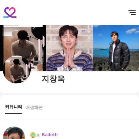
홈
테마픽
서포트
하트픽
기적
배경화면
스케줄
공지사항
이벤트
지창욱
커뮤니티
배경화면
Badeth