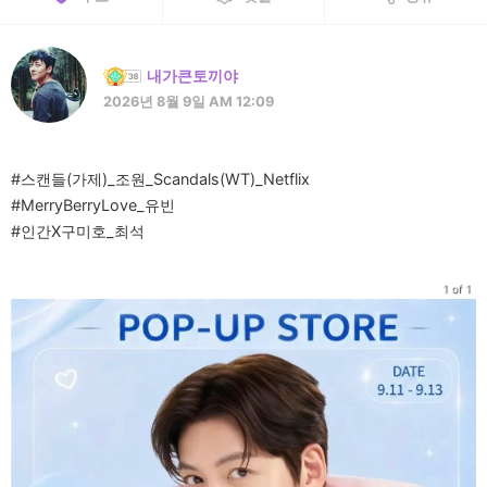
내가큰토끼야
2026년 8월 9일 AM 12:09
#스캔들​(가제)_조원_Scandals(WT)_Netflix
#MerryBerryLove​_유빈
#인간X구미호​_최석
1 of 1