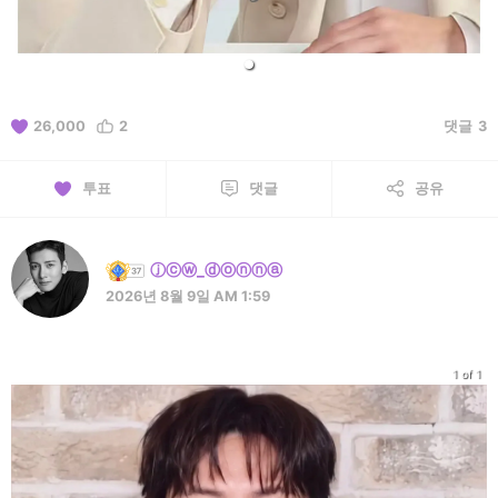
26,000
2
댓글
3
투표
댓글
공유
ⓙⓒⓦ_ⓓⓞⓝⓝⓐ
2026년 8월 9일 AM 1:59
1 of 1