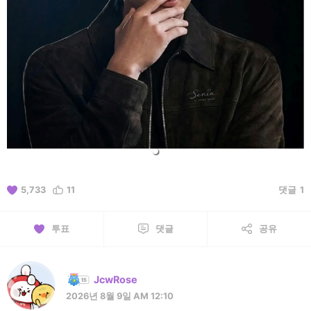
5,733
11
댓글
1
투표
댓글
공유
JcwRose
2026년 8월 9일 AM 12:10