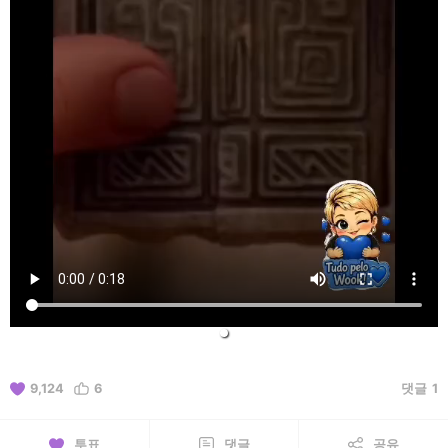
9,124
6
댓글
1
투표
댓글
공유