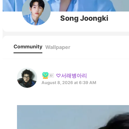
Song Joongki
Community
Wallpaper
♡서래병아리
August 8, 2026 at 6:39 AM