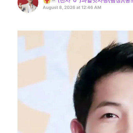
(천사^0^)과일맛사탕{팸장}(중
August 8, 2026 at 12:46 AM