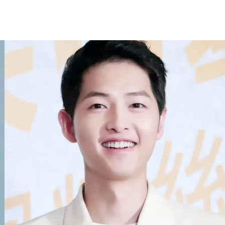
홈
테마픽
서포트
하트픽
기적
배경화면
스케줄
공지사항
이벤트