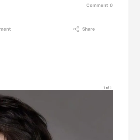
Comment
0
ment
Share
1 of 1