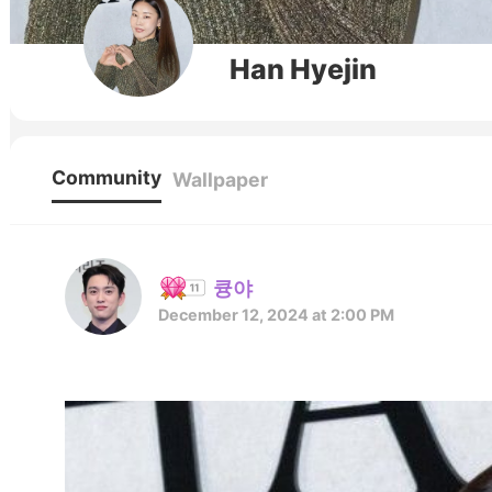
Han Hyejin
Community
Wallpaper
큥야
December 12, 2024 at 2:00 PM