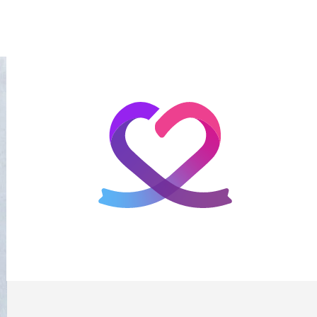
홈
테마픽
서포트
하트픽
기적
배경화면
스케줄
공지사항
이벤트