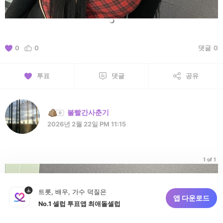
0
0
댓글
0
투표
댓글
공유
볼빨간사춘기
2026년 2월 22일 PM 11:15
1 of 1
트롯, 배우, 가수 덕질은
앱 다운로드
No.1 셀럽 투표앱 최애돌셀럽