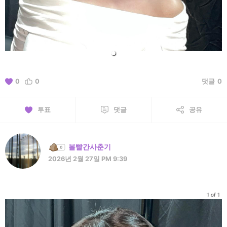
0
0
댓글
0
투표
댓글
공유
볼빨간사춘기
2026년 2월 27일 PM 9:39
1 of 1