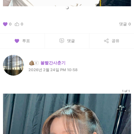
0
0
댓글
0
투표
댓글
공유
볼빨간사춘기
2026년 2월 24일 PM 10:58
1 of 1