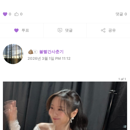
0
0
댓글
0
투표
댓글
공유
볼빨간사춘기
2026년 3월 1일 PM 11:12
1 of 1