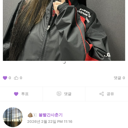
0
0
댓글
0
투표
댓글
공유
볼빨간사춘기
2026년 2월 22일 PM 11:16