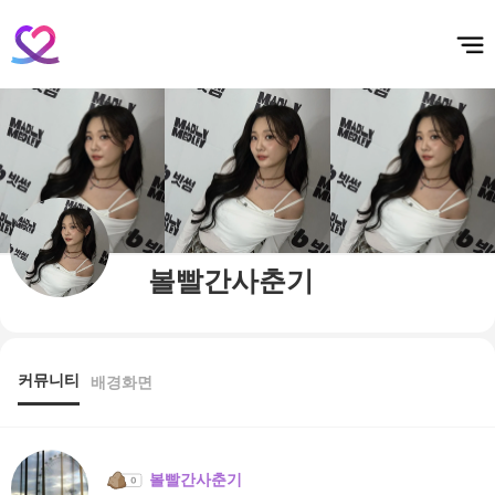
홈
테마픽
서포트
하트픽
기적
배경화면
스케줄
공지사항
이벤트
볼빨간사춘기
커뮤니티
배경화면
볼빨간사춘기