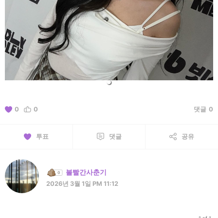
0
0
댓글
0
투표
댓글
공유
볼빨간사춘기
2026년 3월 1일 PM 11:12
1 of 1