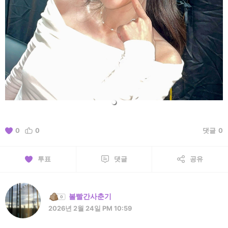
0
0
댓글
0
투표
댓글
공유
볼빨간사춘기
2026년 2월 24일 PM 10:59