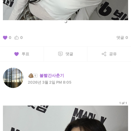
0
0
댓글
0
투표
댓글
공유
볼빨간사춘기
2026년 3월 2일 PM 8:05
1 of 1