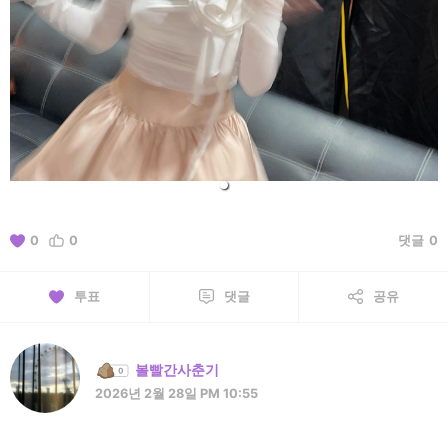
0
0
댓글
0
투표
댓글
공유
볼빨간사춘기
2026년 2월 28일 PM 10:55