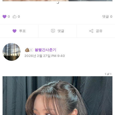
0
0
댓글
0
투표
댓글
공유
볼빨간사춘기
2026년 2월 27일 PM 9:40
1 of 1