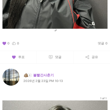
0
0
댓글
0
투표
댓글
공유
볼빨간사춘기
2026년 2월 23일 PM 10:13
1 of 1