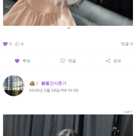
0
0
댓글
0
투표
댓글
공유
볼빨간사춘기
2026년 2월 28일 PM 10:56
1 of 1