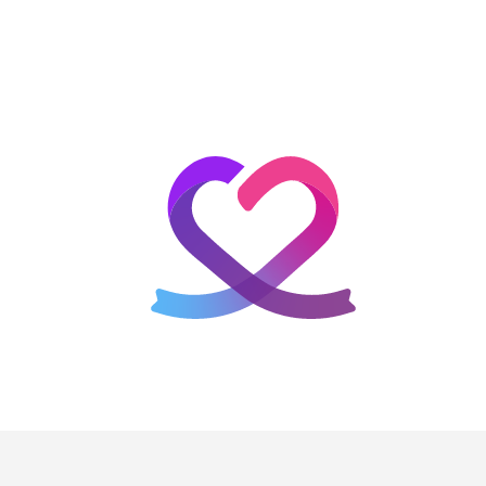
홈
테마픽
서포트
하트픽
기적
배경화면
스케줄
공지사항
이벤트