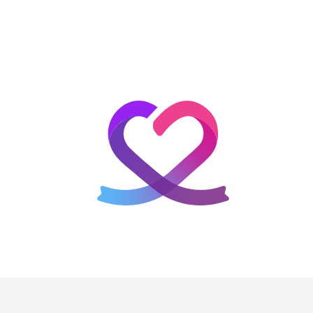
홈
테마픽
서포트
하트픽
기적
배경화면
스케줄
공지사항
이벤트