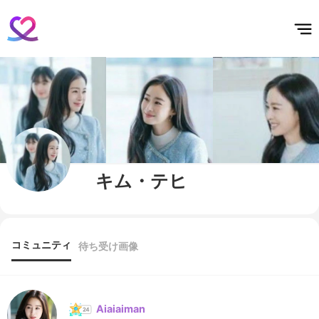
홈
테마픽
서포트
하트픽
기적
배경화면
스케줄
공지사항
이벤트
キム・テヒ
コミュニティ
待ち受け画像
Aiaiaiman