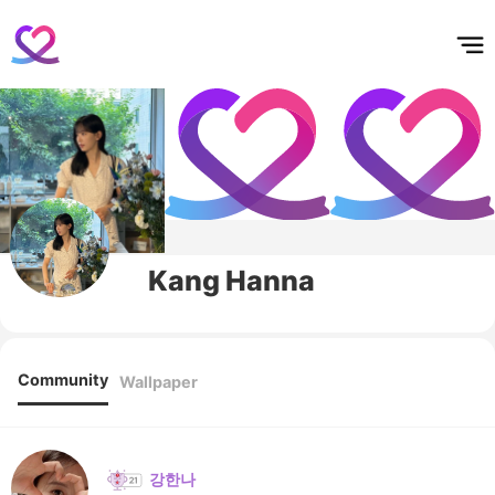
홈
테마픽
서포트
하트픽
기적
배경화면
스케줄
공지사항
이벤트
Kang Hanna
Community
Wallpaper
강한나