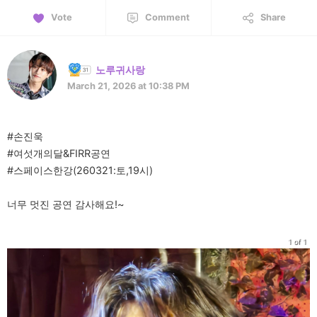
Vote
Comment
Share
노루귀사랑
March 21, 2026 at 10:38 PM
#손진욱
#여섯개의달&FIRR공연
#스페이스한강(260321:토,19시)
너무 멋진 공연 감사해요!~
1 of 1