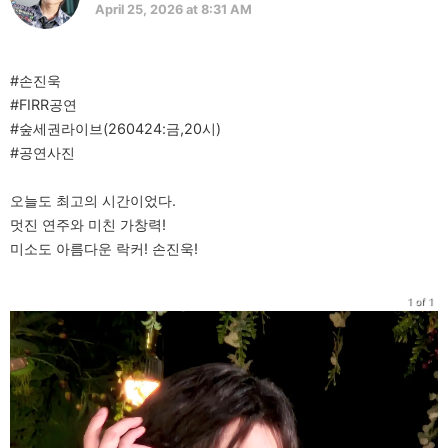
April 25, 2026 at 8:31 AM
#손진욱
#FIRR공연
#숲세권라이브(260424:금,20시)
#공연사진
오늘도 최고의 시간이었다.
멋진 연주와 미친 가창력!
미소도 아름다운 락커! 손진욱!
1 of 1