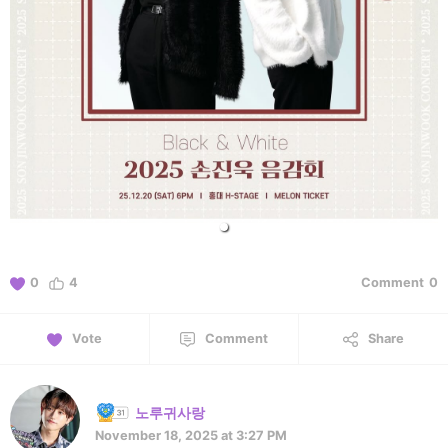
0
4
Comment
0
Vote
Comment
Share
노루귀사랑
November 18, 2025 at 3:27 PM