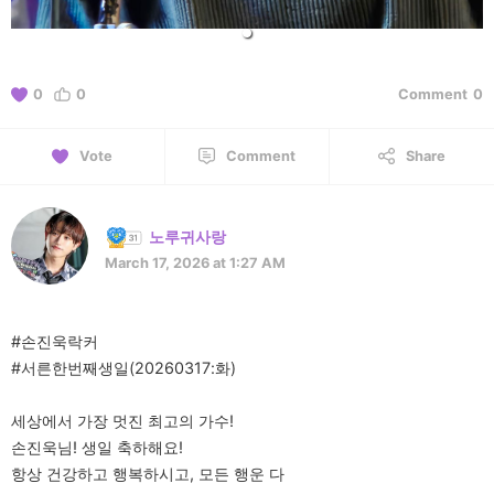
0
0
Comment
0
Vote
Comment
Share
노루귀사랑
March 17, 2026 at 1:27 AM
#손진욱락커
#서른한번째생일(20260317:화)
세상에서 가장 멋진 최고의 가수!
손진욱님! 생일 축하해요!
항상 건강하고 행복하시고, 모든 행운 다