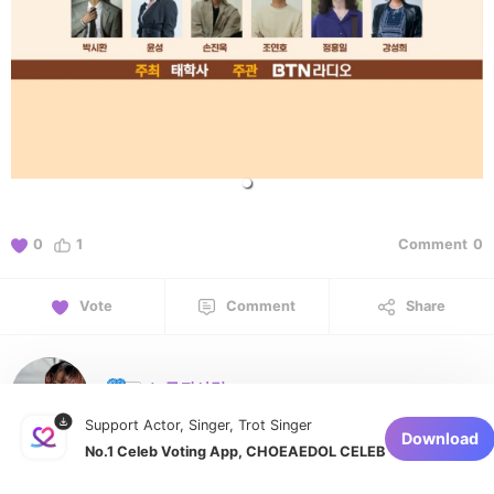
0
1
Comment
0
Vote
Comment
Share
노루귀사랑
November 4, 2025 at 9:17 PM
Support Actor, Singer, Trot Singer
Download
No.1 Celeb Voting App, CHOEAEDOL CELEB
#손진욱공연사진