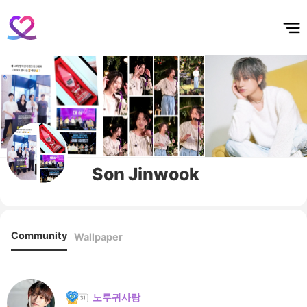
홈
테마픽
서포트
하트픽
기적
배경화면
스케줄
공지사항
이벤트
Son Jinwook
Community
Wallpaper
노루귀사랑