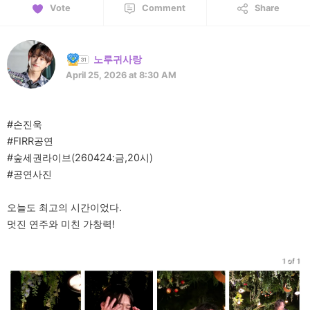
Vote
Comment
Share
노루귀사랑
April 25, 2026 at 8:30 AM
#손진욱
#FIRR공연
#숲세권라이브(260424:금,20시)
#공연사진
오늘도 최고의 시간이었다.
멋진 연주와 미친 가창력!
1 of 1