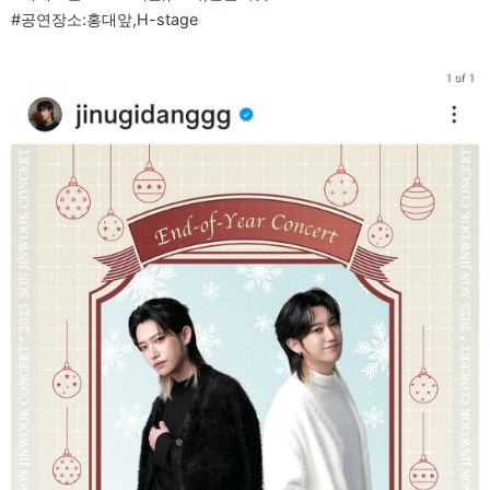
#공연장소:홍대앞,H-stage
1 of 1