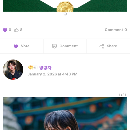
0
8
Comment
0
Vote
Comment
Share
방랑자
January 2, 2026 at 4:43 PM
1 of 1