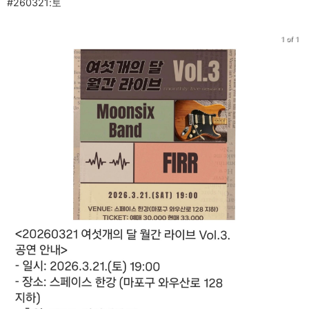
#260321:토
1 of 1