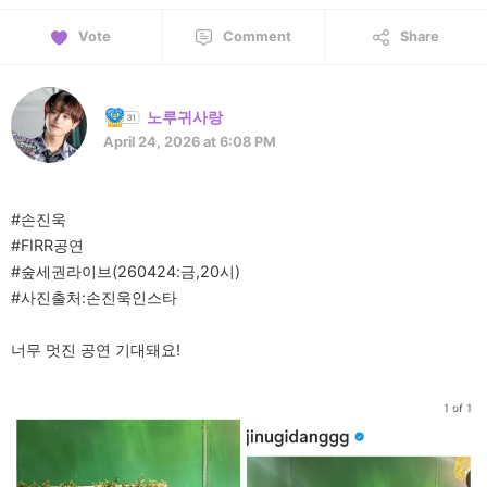
Vote
Comment
Share
노루귀사랑
April 24, 2026 at 6:08 PM
#손진욱
#FIRR공연
#숲세권라이브(260424:금,20시)
#사진출처:손진욱인스타
너무 멋진 공연 기대돼요!
1 of 1