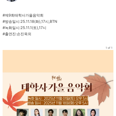
#제9회태학사가을음악회
#방송일시:25.11.18(화),17시,BTN
#녹화일시:25.11.1(토),17시
#출연진:손진욱외
1 of 1