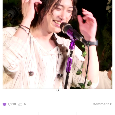
1,218
4
Comment
0