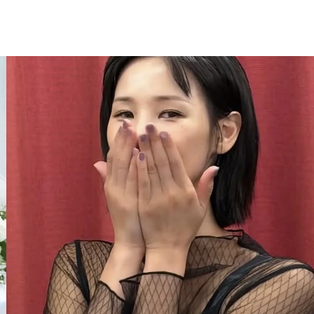
홈
테마픽
서포트
하트픽
기적
배경화면
스케줄
공지사항
이벤트