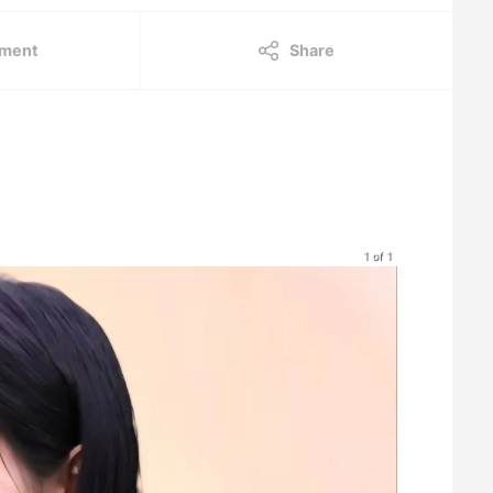
ment
Share
1 of 1