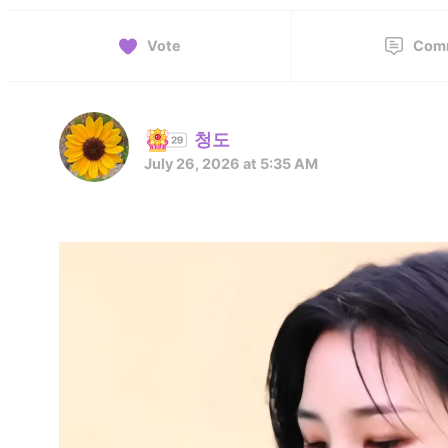
Vote
Com
청도
July 26, 2026 at 5:35 AM