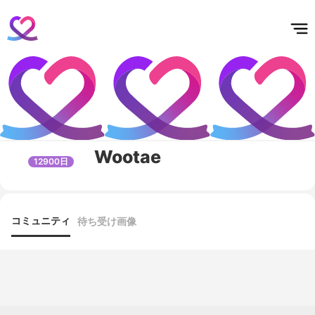
홈
테마픽
서포트
하트픽
기적
배경화면
스케줄
공지사항
이벤트
Wootae
12900日
コミュニティ
待ち受け画像