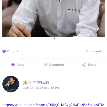
0
2
Comment
0
Vote
Comment
Share
루디아소영
July 24, 2026 at 9:55 PM
https://youtube.com/shorts/Di1MjCUASvg?si=E-25x5pkoARTc