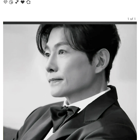
💜 😘 💕 ❤️ 💞
1 of 1