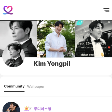
홈
테마픽
서포트
하트픽
기적
배경화면
스케줄
공지사항
이벤트
Kim Yongpil
Community
Wallpaper
루디아소영