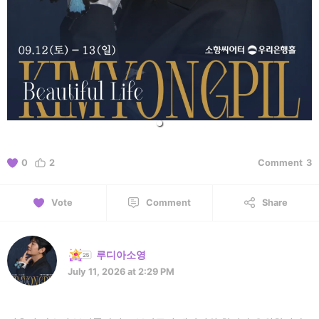
0
2
Comment
3
Vote
Comment
Share
루디아소영
July 11, 2026 at 2:29 PM