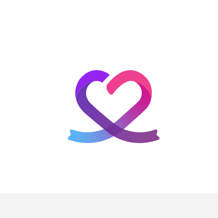
홈
테마픽
서포트
하트픽
기적
배경화면
스케줄
공지사항
이벤트