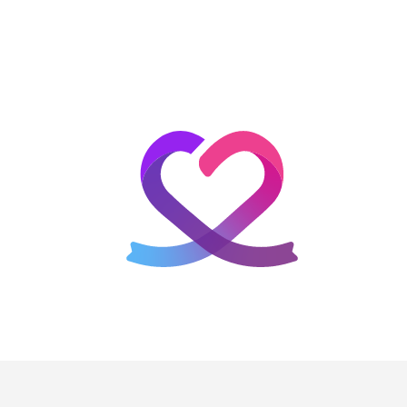
홈
테마픽
서포트
하트픽
기적
배경화면
스케줄
공지사항
이벤트