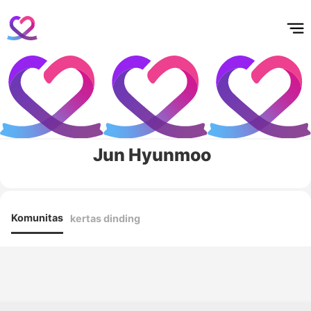
홈
테마픽
서포트
하트픽
기적
배경화면
스케줄
공지사항
이벤트
Jun Hyunmoo
Komunitas
kertas dinding