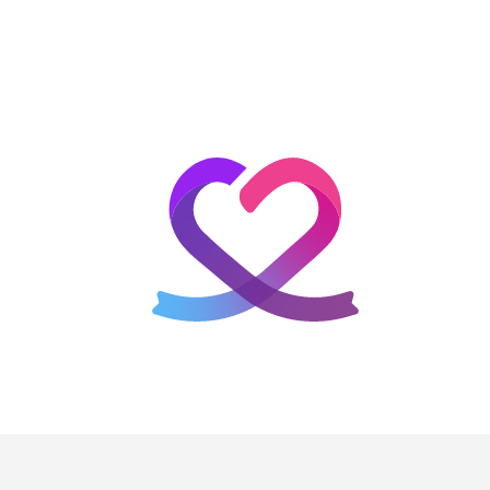
홈
테마픽
서포트
하트픽
기적
배경화면
스케줄
공지사항
이벤트