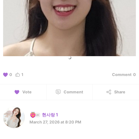
0
1
Comment
0
Vote
Comment
Share
현사랑 1
March 27, 2026 at 8:20 PM