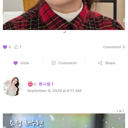
0
1
Comment
0
Vote
Comment
Share
현사랑 1
September 8, 2025 at 8:17 AM
1 of 1