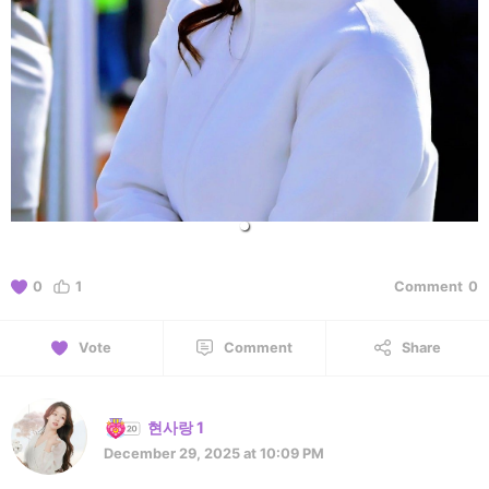
0
1
Comment
0
Vote
Comment
Share
현사랑 1
December 29, 2025 at 10:09 PM