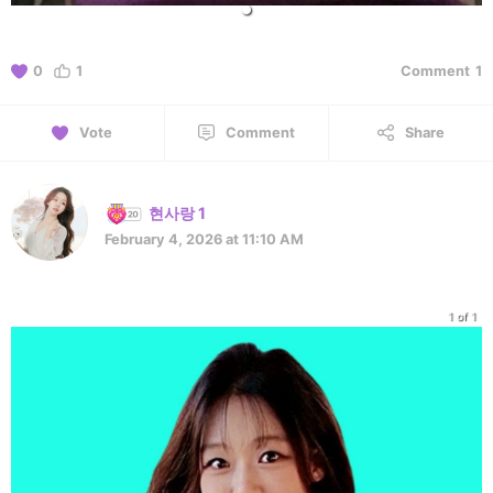
0
1
Comment
1
Vote
Comment
Share
현사랑 1
February 4, 2026 at 11:10 AM
1 of 1