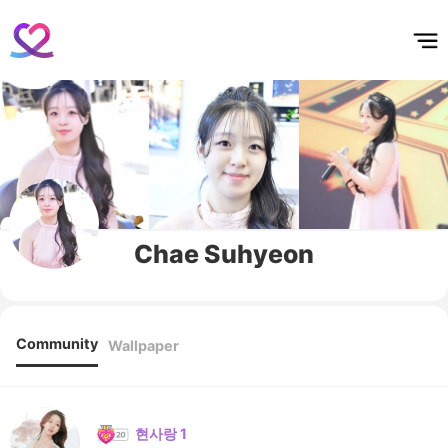
홈
테마픽
서포트
하트픽
기적
배경화면
스케줄
공지사항
이벤트
Chae Suhyeon
Community
Wallpaper
현사랑 1