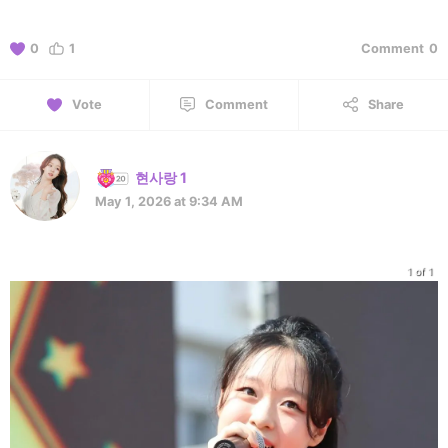
0
1
Comment
0
Vote
Comment
Share
현사랑 1
May 1, 2026 at 9:34 AM
1 of 1