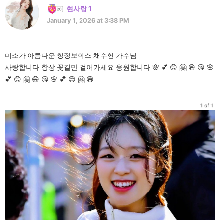
현사랑 1
January 1, 2026 at 3:38 PM
미소가 아름다운 청정보이스 채수현 가수님
사랑합니다 항상 꽃길만 걸어가세요 응원합니다 🌸 💕 😊 🤗 😄 😘 🌸
💕 😊 🤗 😄 😘 🌸 💕 😊 🤗 😄
1 of 1