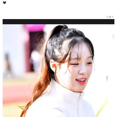
♥️
1 of 1