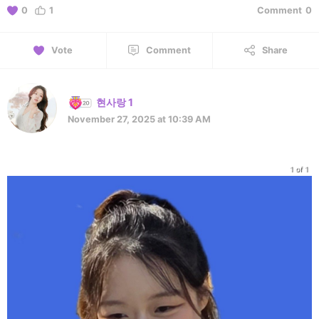
0
1
Comment
0
Vote
Comment
Share
현사랑 1
November 27, 2025 at 10:39 AM
1 of 1