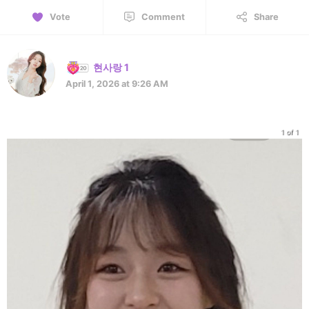
Vote
Comment
Share
현사랑 1
April 1, 2026 at 9:26 AM
1 of 1