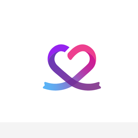
홈
테마픽
서포트
하트픽
기적
배경화면
스케줄
공지사항
이벤트