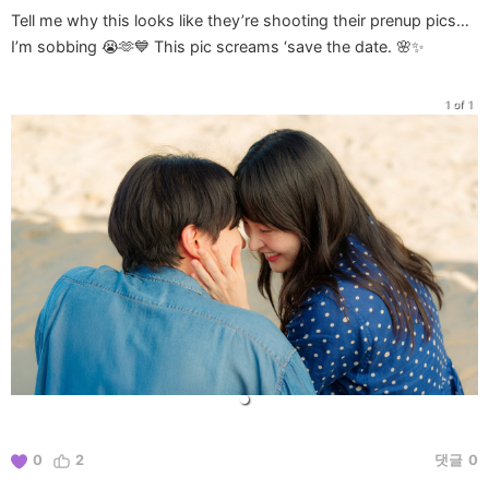
Tell me why this looks like they’re shooting their prenup pics…
I’m sobbing 😭🫶💙 This pic screams ‘save the date. 🌸✨
1 of 1
0
2
댓글
0