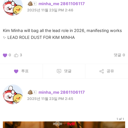
minha_me 2861106117
2025년 11월 23일 PM 2:46
Kim Minha will bag all the lead role in 2026, manifesting works
✨ LEAD ROLE DUST FOR KIM MINHA
0
3
댓글
0
투표
댓글
공유
minha_me 2861106117
2025년 11월 23일 PM 2:45
1 of 1