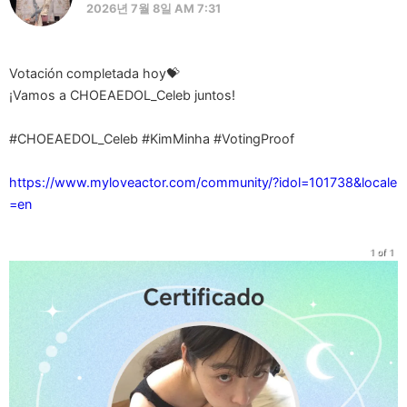
2026년 7월 8일 AM 7:31
Votación completada hoy💝
¡Vamos a CHOEAEDOL_Celeb juntos!
#CHOEAEDOL_Celeb #KimMinha #VotingProof
https://www.myloveactor.com/community/?idol=101738&locale
=en
1 of 1