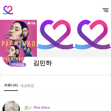
홈
테마픽
서포트
하트픽
기적
배경화면
스케줄
공지사항
이벤트
김민하
11300일
커뮤니티
배경화면
Pita Giles