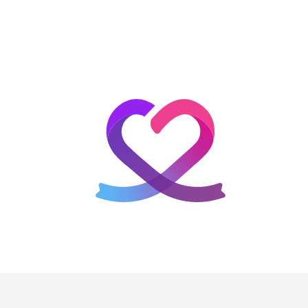
홈
테마픽
서포트
하트픽
기적
배경화면
스케줄
공지사항
이벤트