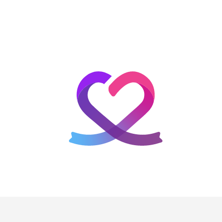
홈
테마픽
서포트
하트픽
기적
배경화면
스케줄
공지사항
이벤트