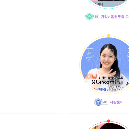
찬일v 음원투총 
사랑둥이