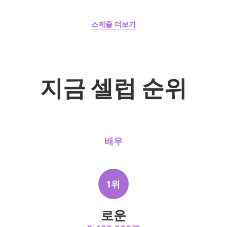
[방송] 금타는 금
8월 7일 금요일 오후 10:00
6위
요일
스케줄 더보기
이민호
472,892표
양지은
천량
지금 셀럽 순위
8위
박형식
378,557표
배우
10위
윤산하
1위
338,502표
로운