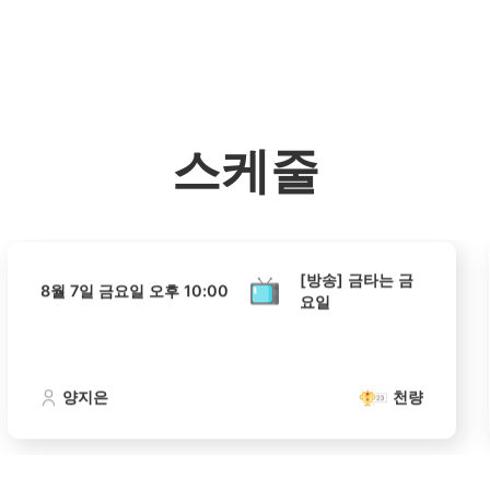
홈
테마픽
서포트
하트픽
기적
배경화면
스케줄
공지사항
이벤트
[방송] 금타는 금
8월 7일 금요일 오후 10:00
요일
스케줄
양지은
천량
[방송] 금타는 금
8월 7일 금요일 오후 10:00
요일
4위
이준기
양지은
천량
908,388표