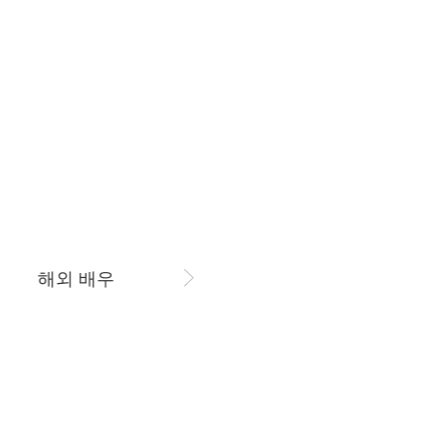
8월 7일 금요일 오후 4:00
음원스밍 인증하기
7위
김선호
436,366표
김호중
*별꽃소녀*
9위
변우석
351,741표
해외 배우
가수
11위
지창욱
310,958표