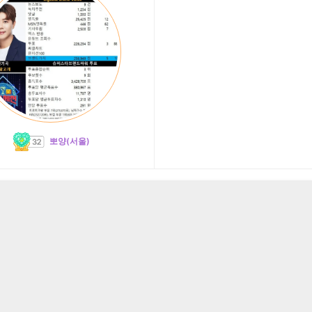
뽀양(서울)