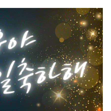
5위
장기용
797,629표
7위
김선호
436,366표
9위
변우석
351,741표