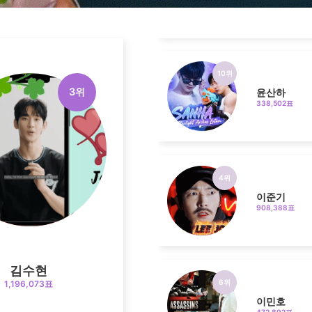
10위
윤산하
338,502표
3위
4위
이준기
908,388표
6위
이민호
472,892표
김수현
1,196,073표