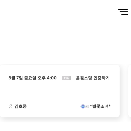
8월 7일 금요일 오후 4:00
음원스밍 인증하기
김호중
*별꽃소녀*
8월 7일 금요일 오후 4:00
음원스밍 인증하기
5위
장기용
김호중
*별꽃소녀*
797,629표