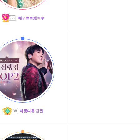
떼구르르했석우
아롱다롱 찬원