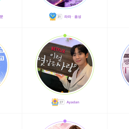
고문
라라ᆞ음성
Ayadan