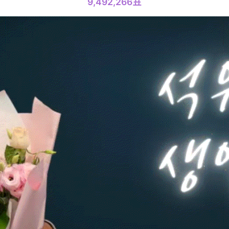
9,492,266표
4위
이준기
908,388표
6위
이민호
472,892표
8위
박형식
378,557표