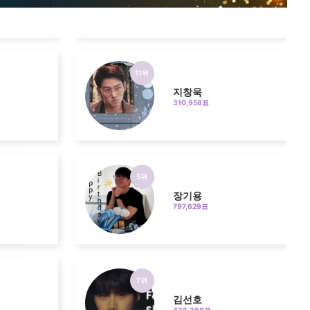
11위
지창욱
310,958표
5위
장기용
797,629표
7위
김선호
436,366표