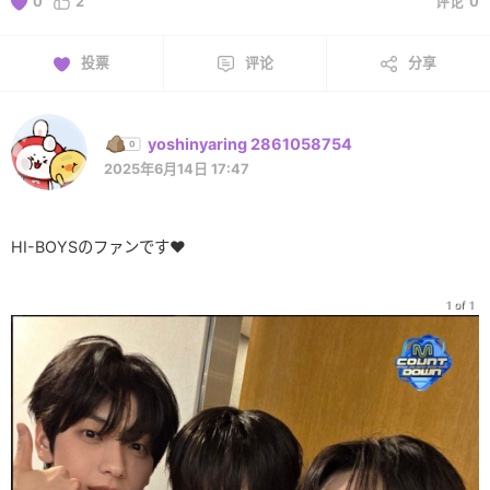
0
2
评论
0
投票
评论
分享
yoshinyaring 2861058754
2025年6月14日 17:47
HI-BOYSのファンです❤
1 of 1