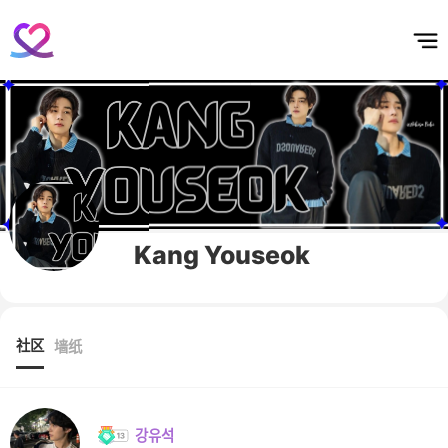
홈
테마픽
서포트
하트픽
기적
배경화면
스케줄
공지사항
이벤트
Kang Youseok
社区
墙纸
강유석