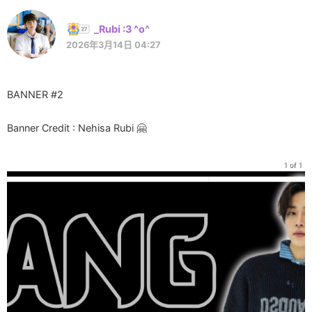
_Rubi :3 ^o^
2026年3月14日 04:27
BANNER #2
Banner Credit : Nehisa Rubi 🤗
1 of 1