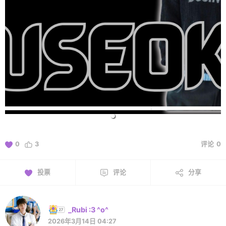
0
3
评论
0
投票
评论
分享
_Rubi :3 ^o^
2026年3月14日 04:27