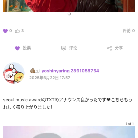
0
3
评论
0
投票
评论
分享
yoshinyaring 2861058754
2025年6月22日 17:57
seoul music awardのTXTのアナウンス良かったです❤こちらもう
れしく盛り上がりました！
1 of 1