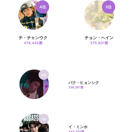
4位
5位
チ・チャンウク
チョン・ヘイン
479,445票
375,601票
6位
パク・ヒョンシク
356,581票
7位
イ・ミンホ
344,395票