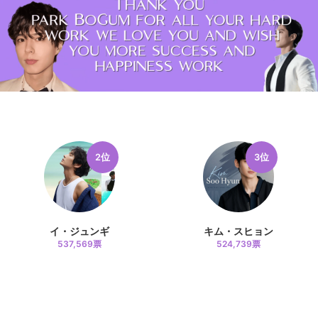
2位
3位
イ・ジュンギ
キム・スヒョン
537,569票
524,739票