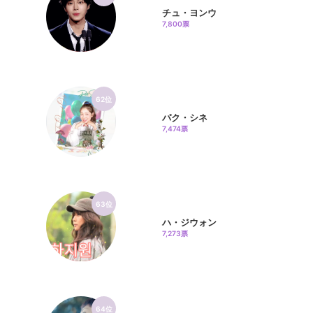
チュ・ヨンウ
7,800票
62位
パク・シネ
7,474票
63位
ハ・ジウォン
7,273票
64位