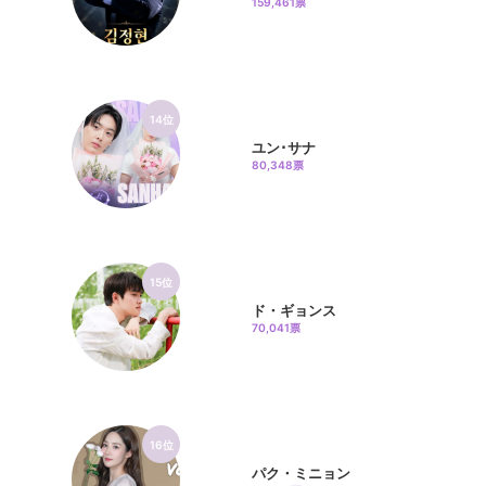
159,461票
14位
ユン･サナ
80,348票
15位
ド・ギョンス
70,041票
16位
パク・ミニョン