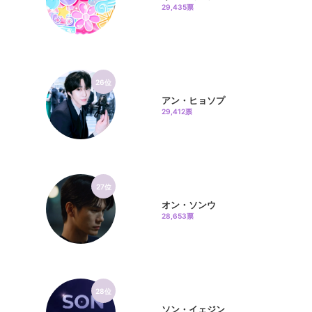
29,435票
26位
アン・ヒョソプ
29,412票
27位
オン・ソンウ
28,653票
28位
ソン・イェジン