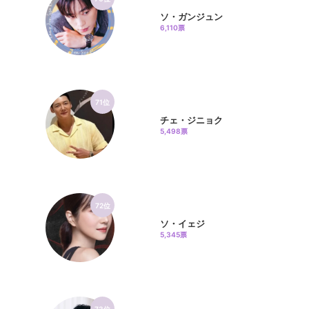
ソ・ガンジュン
6,110票
71位
チェ・ジニョク
5,498票
72位
ソ・イェジ
5,345票
73位