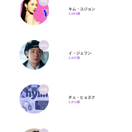
79位
キム・ユジョン
3,985票
80位
イ・ジェフン
3,857票
81位
チェ・ヒョヌク
3,813票