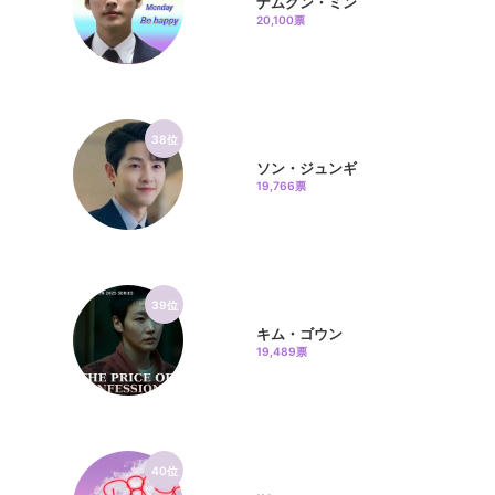
ナムグン・ミン
20,100票
38位
ソン・ジュンギ
19,766票
39位
キム・ゴウン
19,489票
40位