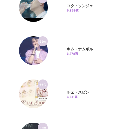
ユク・ソンジェ
6,869票
65位
キム・ナムギル
6,778票
66位
チェ・スビン
6,611票
67位