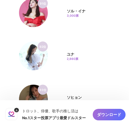
91位
ソル・イナ
3,000票
92位
ユナ
2,860票
93位
ソヒョン
2,662票
トロット、俳優、歌手の推し活は
ダウンロード
No.1スター投票アプリ最愛ドルスター