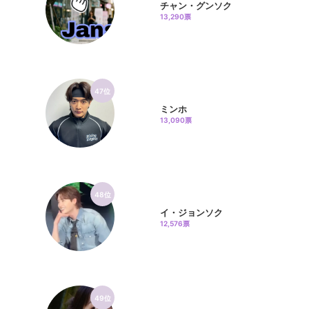
チャン・グンソク
13,290票
47位
ミンホ
13,090票
48位
イ・ジョンソク
12,576票
49位