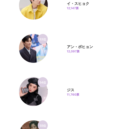
イ・スヒョク
12,147票
53位
アン・ボヒョン
12,097票
54位
ジス
11,760票
55位