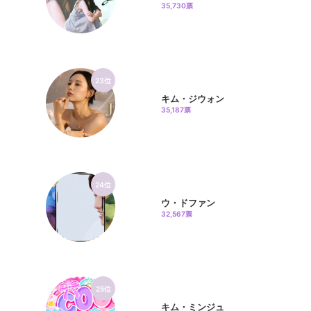
35,730票
23位
キム・ジウォン
35,187票
24位
ウ・ドファン
32,567票
25位
キム・ミンジュ