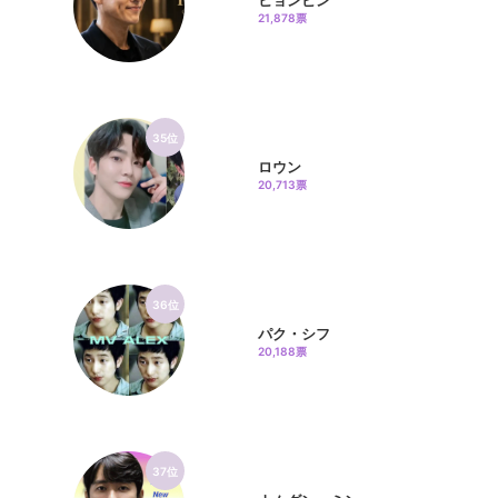
ヒョンビン
21,878票
35位
ロウン
20,713票
36位
パク・シフ
20,188票
37位