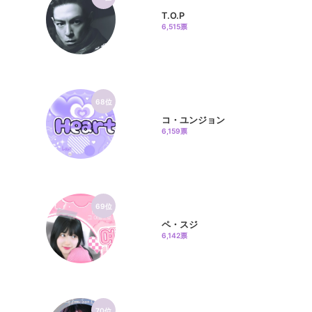
T.O.P
6,515票
68位
コ・ユンジョン
6,159票
69位
ペ・スジ
6,142票
70位