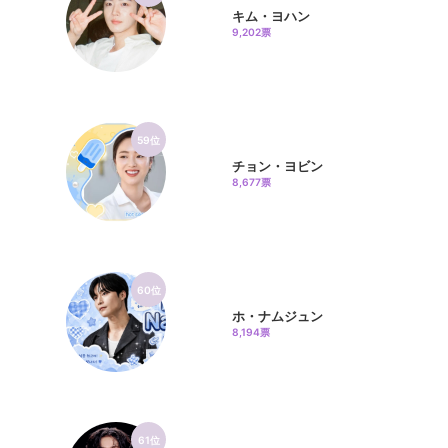
キム・ヨハン
9,202票
59位
チョン・ヨビン
8,677票
60位
ホ・ナムジュン
8,194票
61位