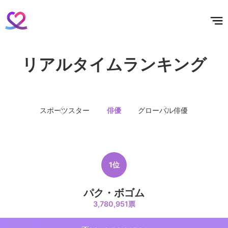
홈
테마픽
서포트
하트픽
기적
배경화면
스케줄
공지사항
이벤트
リアルタイムランキング
スポーツスター
俳優
グローバル俳優
歌手
1位
パク・ボゴム
3,780,951票