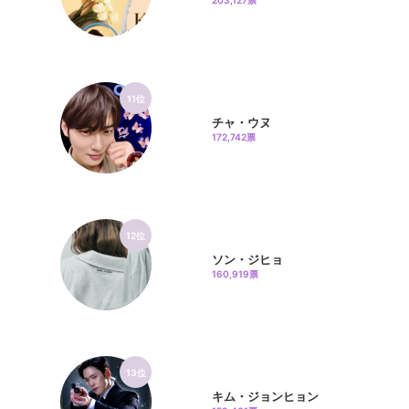
203,127票
11位
チャ・ウヌ
172,742票
12位
ソン・ジヒョ
160,919票
13位
キム・ジョンヒョン