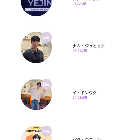
27,723票
29位
ナム・ジュヒョク
26,867票
30位
イ・ドンウク
24,080票
31位
パク・ジニョン