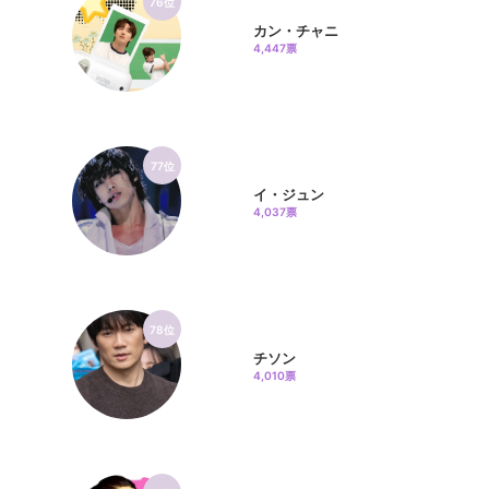
76位
カン・チャニ
4,447票
77位
イ・ジュン
4,037票
78位
チソン
4,010票