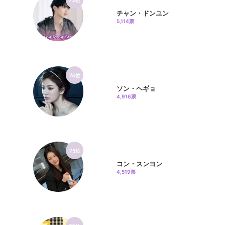
チャン・ドンユン
5,114票
74位
ソン・ヘギョ
4,916票
75位
コン・スンヨン
4,519票