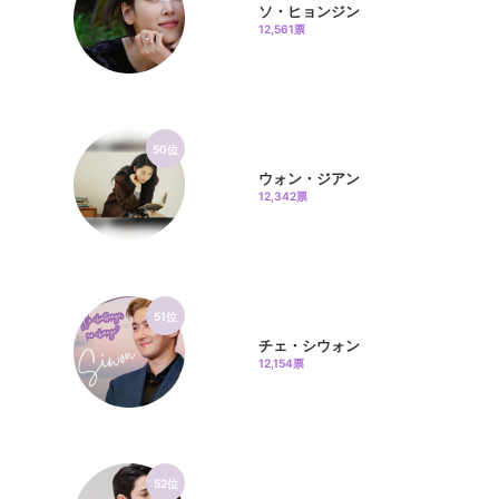
ソ・ヒョンジン
12,561票
50位
ウォン・ジアン
12,342票
51位
チェ・シウォン
12,154票
52位