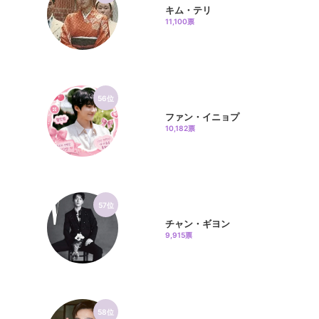
キム・テリ
11,100票
56位
ファン・イニョプ
10,182票
57位
チャン・ギヨン
9,915票
58位