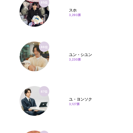
85位
スホ
3,293票
86位
ユン・シユン
3,230票
87位
ユ・ヨンソク
3,127票