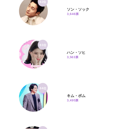
82位
ソン・ソック
3,646票
83位
ハン・ソヒ
3,563票
84位
キム・ボム
3,495票