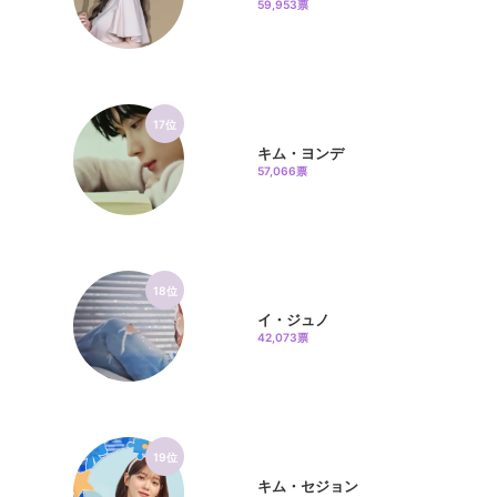
59,953票
17位
キム・ヨンデ
57,066票
18位
イ・ジュノ
42,073票
19位
キム・セジョン