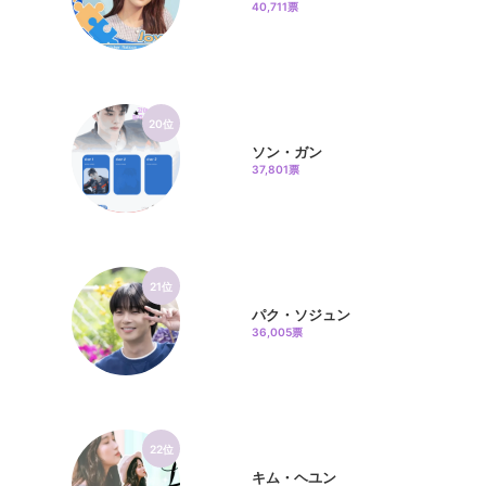
40,711票
20位
ソン・ガン
37,801票
21位
パク・ソジュン
36,005票
22位
キム・ヘユン