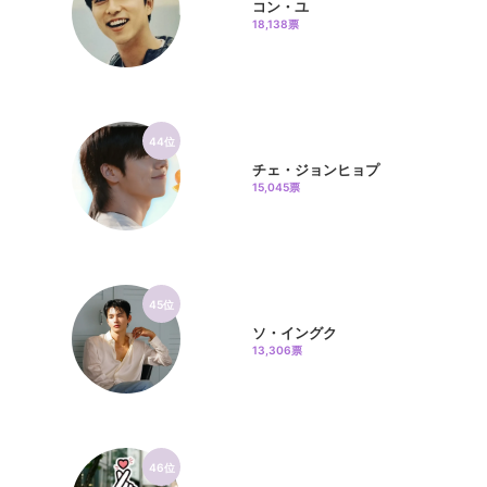
コン・ユ
18,138票
44位
チェ・ジョンヒョプ
15,045票
45位
ソ・イングク
13,306票
46位