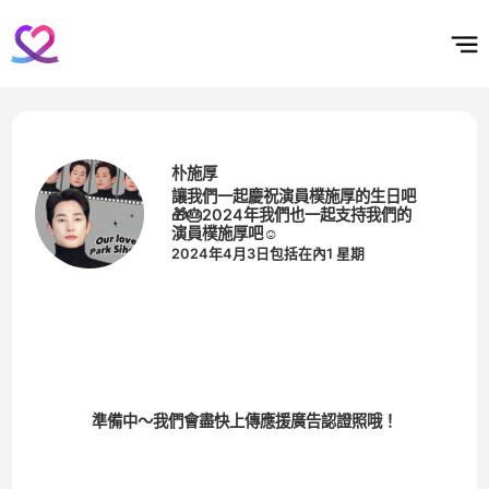
홈
테마픽
서포트
하트픽
기적
배경화면
스케줄
공지사항
이벤트
朴施厚
讓我們一起慶祝演員樸施厚的生日吧
🎁🎂2024年我們也一起支持我們的
演員樸施厚吧☺️
2024年4月3日包括在內1 星期
準備中～我們會盡快上傳應援廣告認證照哦！