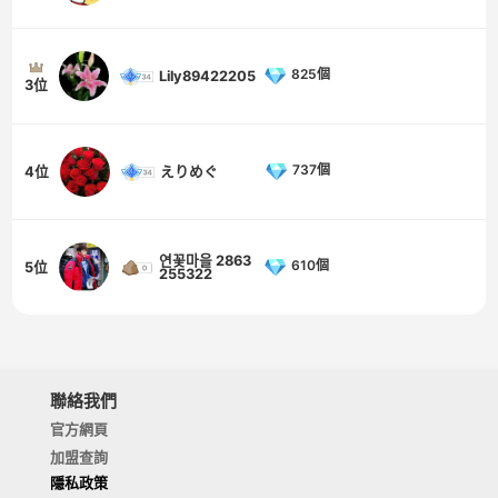
825個
Lily89422205
3位
737個
4位
えりめぐ
연꽃마을 2863
610個
5位
255322
聯絡我們
官方網頁
加盟查詢
隱私政策