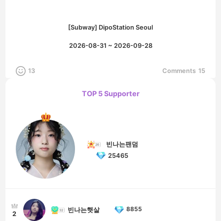
[Subway] DipoStation Seoul
2026-08-31 ~ 2026-09-28
13
Comments
15
TOP 5 Supporter
빈나는팬덤
25465
8855
빈나는햇살
2