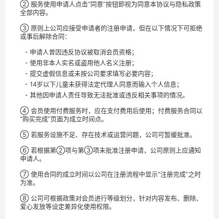
② 服务使用申请人点击“同意”按钮即视为同意本协议与隐私政策
全部内容。
③ 原则上公司应接受申请者的注册申请，但在以下情况下可拒绝
或事后解除合同：
- 申请人曾因违反协议被取消会员资格；
- 使用非本人实名或盗用他人名义注册；
- 提交虚假信息或未按公司要求填写必要内容；
- 14岁以下儿童未获得法定代理人同意而输入个人信息；
- 其他因申请人责任导致无法批准或违反相关事项的情况。
④ 会员使用付费服务时，应在支付费用后使用；付费服务合同以
“购买完成”页面为成立时间点。
⑤ 若服务设施不足、存在技术或运营问题，公司可暂缓批准。
⑥ 若根据第②项与第③项未批准注册申请，公司原则上应通知
申请人。
⑦ 使用合同的成立时间以公司在注册流程中显示“注册完成”之时
为准。
⑧ 公司可根据政策对会员进行等级划分，针对内容发布、删除、
爱心发放等设定差异化使用权限。