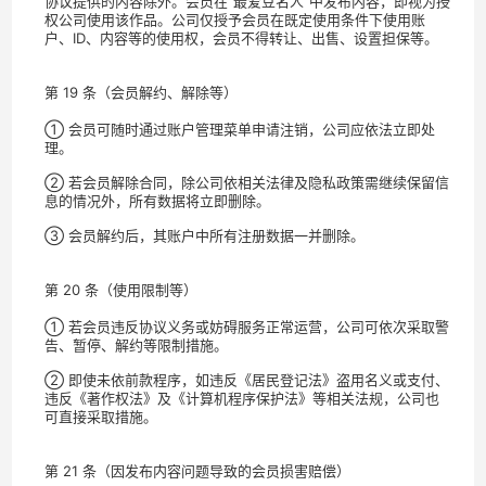
协议提供的内容除外。会员在“最爱豆名人”中发布内容，即视为授
权公司使用该作品。公司仅授予会员在既定使用条件下使用账
户、ID、内容等的使用权，会员不得转让、出售、设置担保等。
第 19 条（会员解约、解除等）
① 会员可随时通过账户管理菜单申请注销，公司应依法立即处
理。
② 若会员解除合同，除公司依相关法律及隐私政策需继续保留信
息的情况外，所有数据将立即删除。
③ 会员解约后，其账户中所有注册数据一并删除。
第 20 条（使用限制等）
① 若会员违反协议义务或妨碍服务正常运营，公司可依次采取警
告、暂停、解约等限制措施。
② 即使未依前款程序，如违反《居民登记法》盗用名义或支付、
违反《著作权法》及《计算机程序保护法》等相关法规，公司也
可直接采取措施。
第 21 条（因发布内容问题导致的会员损害赔偿）