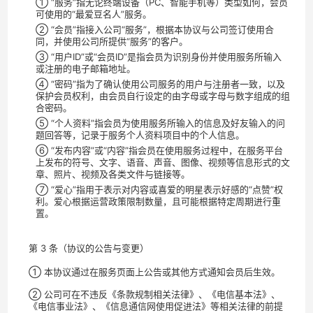
① “服务”指无论终端设备（PC、智能手机等）类型如何，会员
可使用的“最爱豆名人”服务。
② “会员”指接入公司“服务”，根据本协议与公司签订使用合
同，并使用公司所提供“服务”的客户。
③ “用户ID”或“会员ID”是指会员为识别身份并使用服务所输入
或注册的电子邮箱地址。
④ “密码”指为了确认使用公司服务的用户与注册者一致，以及
保护会员权利，由会员自行设定的由字母或字母与数字组成的组
合密码。
⑤ “个人资料”指会员为使用服务所输入的信息及好友输入的问
题回答等，记录于服务个人资料项目中的个人信息。
⑥ “发布内容”或“内容”指会员在使用服务过程中，在服务平台
上发布的符号、文字、语音、声音、图像、视频等信息形式的文
章、照片、视频及各类文件与链接等。
⑦ “爱心”指用于表示对内容或喜爱的明星表示好感的“点赞”权
利。爱心根据运营政策限制数量，且可能根据特定周期进行重
置。
第 3 条（协议的公告与变更）
① 本协议通过在服务页面上公告或其他方式通知会员后生效。
② 公司可在不违反《条款规制相关法律》、《电信基本法》、
《电信事业法》、《信息通信网使用促进法》等相关法律的前提