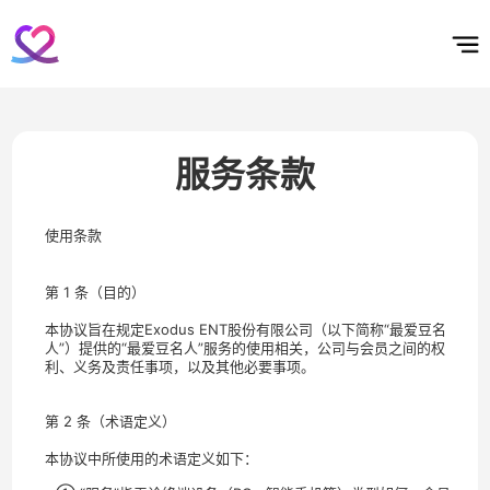
홈
테마픽
서포트
하트픽
기적
배경화면
스케줄
공지사항
이벤트
服务条款
使用条款
第 1 条（目的）
本协议旨在规定Exodus ENT股份有限公司（以下简称“最爱豆名
人”）提供的“最爱豆名人”服务的使用相关，公司与会员之间的权
利、义务及责任事项，以及其他必要事项。
第 2 条（术语定义）
本协议中所使用的术语定义如下：