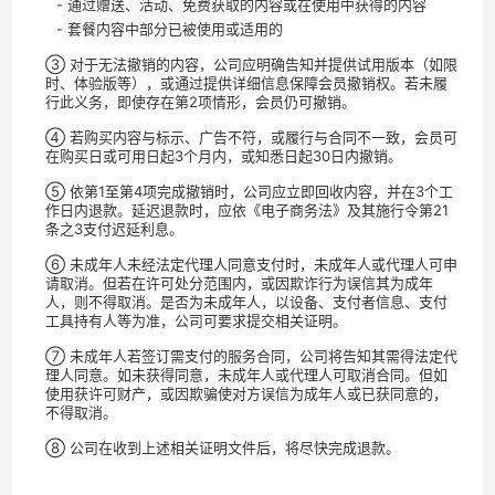
- 通过赠送、活动、免费获取的内容或在使用中获得的内容
- 套餐内容中部分已被使用或适用的
③ 对于无法撤销的内容，公司应明确告知并提供试用版本（如限
时、体验版等），或通过提供详细信息保障会员撤销权。若未履
行此义务，即使存在第2项情形，会员仍可撤销。
④ 若购买内容与标示、广告不符，或履行与合同不一致，会员可
在购买日或可用日起3个月内，或知悉日起30日内撤销。
⑤ 依第1至第4项完成撤销时，公司应立即回收内容，并在3个工
作日内退款。延迟退款时，应依《电子商务法》及其施行令第21
条之3支付迟延利息。
⑥ 未成年人未经法定代理人同意支付时，未成年人或代理人可申
请取消。但若在许可处分范围内，或因欺诈行为误信其为成年
人，则不得取消。是否为未成年人，以设备、支付者信息、支付
工具持有人等为准，公司可要求提交相关证明。
⑦ 未成年人若签订需支付的服务合同，公司将告知其需得法定代
理人同意。如未获得同意，未成年人或代理人可取消合同。但如
使用获许可财产，或因欺骗使对方误信为成年人或已获同意的，
不得取消。
⑧ 公司在收到上述相关证明文件后，将尽快完成退款。