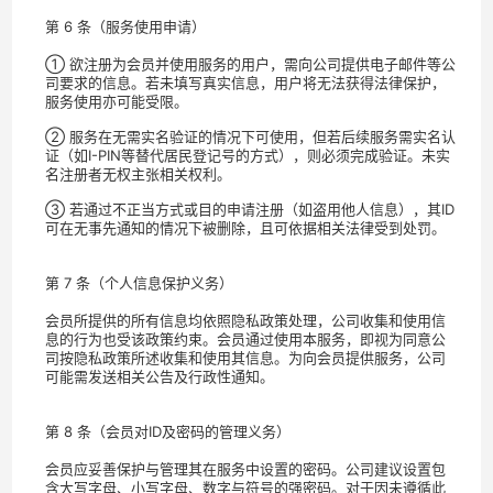
第 6 条（服务使用申请）
① 欲注册为会员并使用服务的用户，需向公司提供电子邮件等公
司要求的信息。若未填写真实信息，用户将无法获得法律保护，
服务使用亦可能受限。
② 服务在无需实名验证的情况下可使用，但若后续服务需实名认
证（如I-PIN等替代居民登记号的方式），则必须完成验证。未实
名注册者无权主张相关权利。
③ 若通过不正当方式或目的申请注册（如盗用他人信息），其ID
可在无事先通知的情况下被删除，且可依据相关法律受到处罚。
第 7 条（个人信息保护义务）
会员所提供的所有信息均依照隐私政策处理，公司收集和使用信
息的行为也受该政策约束。会员通过使用本服务，即视为同意公
司按隐私政策所述收集和使用其信息。为向会员提供服务，公司
可能需发送相关公告及行政性通知。
第 8 条（会员对ID及密码的管理义务）
会员应妥善保护与管理其在服务中设置的密码。公司建议设置包
含大写字母、小写字母、数字与符号的强密码。对于因未遵循此