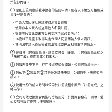
策全部內容。
③ 原則上公司應接受申請者的註冊申請，但在以下情況可拒絕或
事後解除合約：
- 申請人曾因違反協議被取消會員資格；
- 使用非本人實名或盜用他人名義註冊；
- 提交虛假資訊或未按公司要求填寫必要內容；
- 14歲以下兒童未取得法定代理人同意而輸入個人資訊；
- 其他因申請人責任導致無法批准或違反相關事項的情況。
④ 會員使用付費服務時，應於支付費用後使用；付費服務合約以
「購買完成」頁面為成立時間點。
⑤ 若服務設施不足、存在技術或營運問題，公司可暫緩批准。
⑥ 若依第②項與第③項未批准註冊申請，公司原則上應通知申
請人。
⑦ 使用合約的成立時間以公司於註冊流程中顯示「註冊完成」之
時為準。
⑧ 公司可依政策對會員進行等級劃分，針對內容發布、刪除、愛
心發放等設定差異化使用權限。