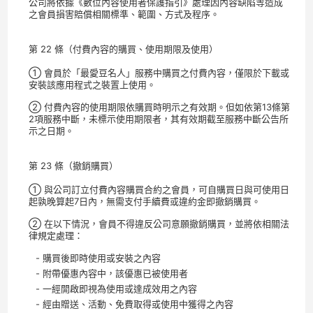
公司將依據《數位內容使用者保護指引》處理因內容缺陷等造成
之會員損害賠償相關標準、範圍、方式及程序。
第 22 條（付費內容的購買、使用期限及使用）
① 會員於「最愛豆名人」服務中購買之付費內容，僅限於下載或
安裝該應用程式之裝置上使用。
② 付費內容的使用期限依購買時明示之有效期。但如依第13條第
2項服務中斷，未標示使用期限者，其有效期截至服務中斷公告所
示之日期。
第 23 條（撤銷購買）
① 與公司訂立付費內容購買合約之會員，可自購買日與可使用日
起孰晚算起7日內，無需支付手續費或違約金即撤銷購買。
② 在以下情況，會員不得違反公司意願撤銷購買，並將依相關法
律規定處理：
- 購買後即時使用或安裝之內容
- 附帶優惠內容中，該優惠已被使用者
- 一經開啟即視為使用或達成效用之內容
- 經由贈送、活動、免費取得或使用中獲得之內容