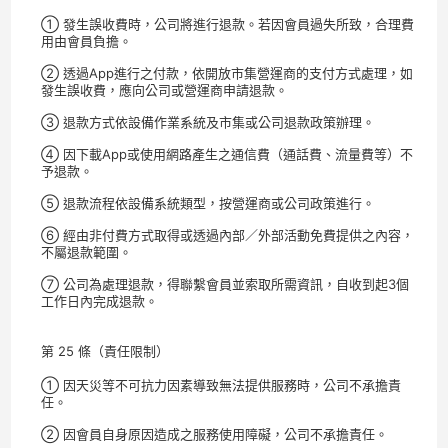
① 發生誤收費時，公司將進行退款。若因會員過失所致，合理費
用由會員負擔。
② 透過App進行之付款，依開放市集營運商的支付方式處理，如
發生誤收費，應向公司或營運商申請退款。
③ 退款方式依設備作業系統及市集或公司退款政策辦理。
④ 因下載App或使用網路產生之通信費（通話費、流量費等）不
予退款。
⑤ 退款流程依設備系統類型，按營運商或公司政策進行。
⑥ 經由非付費方式取得或透過內部／外部活動免費提供之內容，
不屬退款範圍。
⑦ 公司為處理退款，得聯繫會員並索取所需資訊，自收到起3個
工作日內完成退款。
第 25 條（責任限制）
① 因天災等不可抗力因素導致無法提供服務時，公司不承擔責
任。
② 因會員自身原因造成之服務使用障礙，公司不承擔責任。