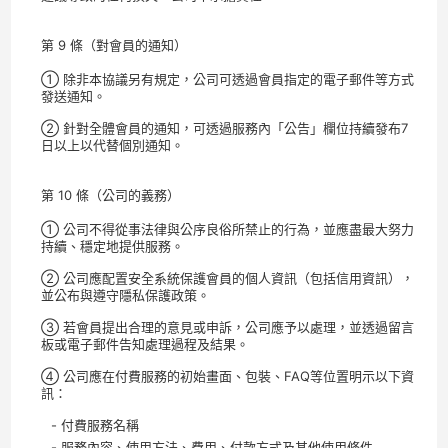
第 9 條（對會員的通知）
① 除非本協議另有規定，公司可透過會員指定的電子郵件等方式
發送通知。
② 針對全體會員的通知，可透過服務內「公告」欄位持續發布7
日以上以代替個別通知。
第 10 條（公司的義務）
① 公司不得從事法律與公序良俗所禁止的行為，並應盡最大努力
持續、穩定地提供服務。
② 公司應配置安全系統保護會員的個人資訊（包括信用資訊），
並公布與遵守隱私保護政策。
③ 若會員提出合理的意見或申訴，公司應予以處理，並透過留言
板或電子郵件告知處理過程及結果。
④ 公司應在付費服務的初始畫面、包裝、FAQ等位置明示以下資
訊：
- 付費服務名稱
- 服務內容、使用方法、費用、付款方式及其他使用條件