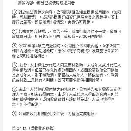
- 套餐內容中部分已被使用或適用者
③ 對於無法撤銷之內容，公司應明確告知並提供試用版本（如限
時、體驗版等），或透過提供詳細資訊保障會員之撤銷權。若未
履行此義務，即便屬第2項情況，會員仍可撤銷。
④ 若購買內容與標示、廣告不符，或履行與合約不一致，會員可
於購買日或可用日起3個月內，或知悉日起30日內撤銷。
⑤ 依第1至第4項完成撤銷時，公司應立即回收內容，並於3個工
作日內退款。逾期退款時，應依《電子商務法》及其施行令第21
條之3支付遲延利息。
⑥ 未成年人未經法定代理人同意而付款時，未成年人或其代理人
得申請取消。但若已在允許處分範圍內，或因欺瞞致使公司誤信
其為成年人，則不得取消。是否為未成年人，將依裝置、付款資
訊或付款工具持有人判斷，公司可要求提供相關證明。
⑦ 未成年人若締結需付款之服務合約，公司將告知其需得法定代
理人同意。如未取得同意，未成年人或代理人得取消合約。但若
使用獲授權財產，或因欺瞞致對方誤信其為成年人或已獲得同
意，則不得取消。
⑧ 公司於收到相關證明文件後，將儘速完成退款。
第 24 條（誤收費的退款）