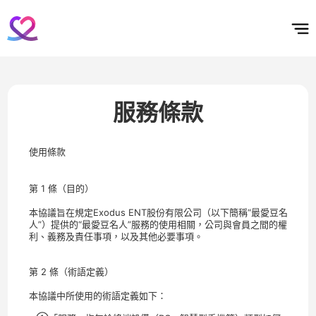
홈
테마픽
서포트
하트픽
기적
배경화면
스케줄
공지사항
이벤트
服務條款
使用條款
第 1 條（目的）
本協議旨在規定Exodus ENT股份有限公司（以下簡稱“最愛豆名
人”）提供的“最愛豆名人”服務的使用相關，公司與會員之間的權
利、義務及責任事項，以及其他必要事項。
第 2 條（術語定義）
本協議中所使用的術語定義如下：