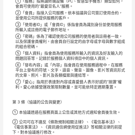
①「服務」指無論終端設備（PC、智慧型手機等）類型如何，
會員可使用的“最愛豆名人”服務。
②「會員」指接入公司服務，依本協議與公司簽訂使用合約，
並使用公司所提供服務的客戶。
③「使用者ID」或「會員ID」係指會員為識別身份並使用服務
所輸入或註冊的電子郵件地址。
④「密碼」係為了確認使用公司服務的使用者與註冊者一致，
以及保護會員權利，由會員自行設定的由字母或字母與數字組成
的組合密碼。
⑤「個人資料」指會員為使用服務所輸入的資訊及好友輸入的
問題回答等，記錄於服務個人資料項目中的個人資訊。
⑥「發布內容」或「內容」指會員在使用服務過程中，在服務
平台上發布的符號、文字、語音、聲音、圖像、影片等資訊形式
的文章、照片、影片及各類檔案與連結等。
⑦「愛心」指用於表達對內容或喜愛藝人表示好感的“按讚”權
利。愛心依據營運政策限制數量，並可能依特定週期重置。
第 3 條（協議的公告與變更）
① 本協議透過在服務頁面上公告或其他方式通知會員後生效。
② 公司可在不違反《條款規制相關法律》、《電信基本法》、
《電信事業法》、《資訊通信網使用促進法》等相關法律的前提
下，對本協議進行修改。