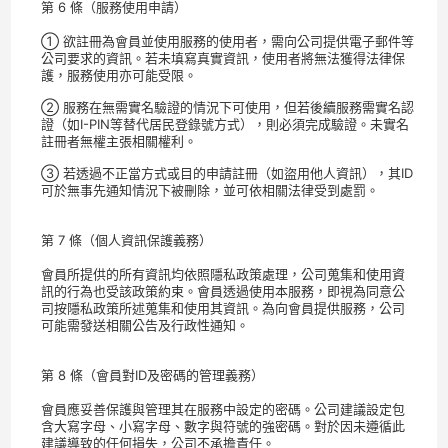
第 6 條（服務使用申請）
① 欲註冊為會員並使用服務的使用者，需向公司提供電子郵件等
公司要求的資訊。若未填寫真實資訊，使用者將無法獲得法律保
護，服務使用亦可能受限。
② 服務在無需實名驗證的情況下可使用，但若後續服務需實名認
證（如I-PIN等替代居民登錄號方式），則必須完成驗證。未實名
註冊者無權主張相關權利。
③ 若透過不正當方式或目的申請註冊（如盜用他人資訊），其ID
可於無事先通知情況下被刪除，並可依相關法律受到處罰。
第 7 條（個人資訊保護義務）
會員所提供的所有資訊均依照隱私政策處理，公司蒐集和使用資
訊的行為也受該政策約束。會員透過使用本服務，即視為同意公
司按隱私政策所述蒐集和使用其資訊。為向會員提供服務，公司
可能需發送相關公告及行政性通知。
第 8 條（會員對ID及密碼的管理義務）
會員應妥善保護與管理其在服務中設定的密碼。公司建議設定包
含大寫字母、小寫字母、數字與符號的強密碼。對於因未遵循此
建議導致的任何損失，公司不承擔責任。