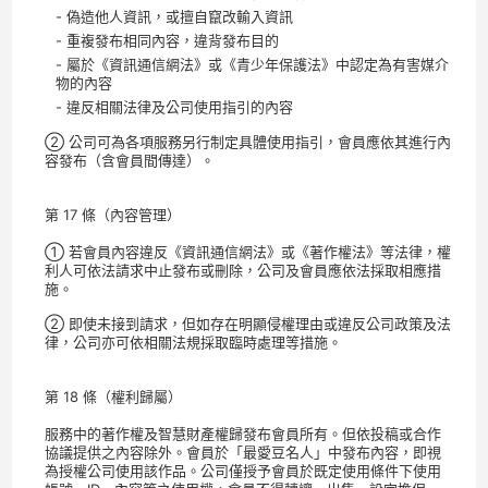
- 偽造他人資訊，或擅自竄改輸入資訊
- 重複發布相同內容，違背發布目的
- 屬於《資訊通信網法》或《青少年保護法》中認定為有害媒介
物的內容
- 違反相關法律及公司使用指引的內容
② 公司可為各項服務另行制定具體使用指引，會員應依其進行內
容發布（含會員間傳達）。
第 17 條（內容管理）
① 若會員內容違反《資訊通信網法》或《著作權法》等法律，權
利人可依法請求中止發布或刪除，公司及會員應依法採取相應措
施。
② 即使未接到請求，但如存在明顯侵權理由或違反公司政策及法
律，公司亦可依相關法規採取臨時處理等措施。
第 18 條（權利歸屬）
服務中的著作權及智慧財產權歸發布會員所有。但依投稿或合作
協議提供之內容除外。會員於「最愛豆名人」中發布內容，即視
為授權公司使用該作品。公司僅授予會員於既定使用條件下使用