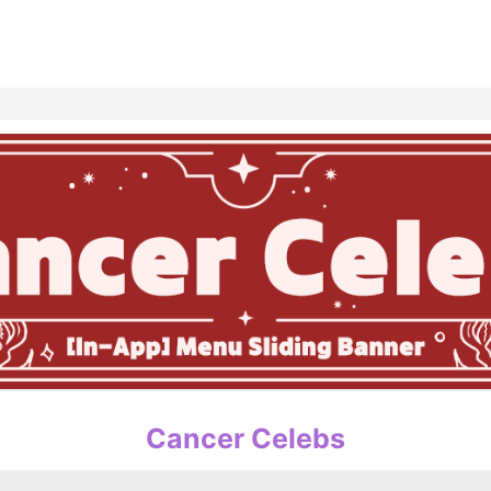
홈
테마픽
서포트
하트픽
기적
배경화면
스케줄
공지사항
이벤트
Cancer Celebs