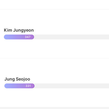
Kim Jungyeon
347
Jung Seojoo
331