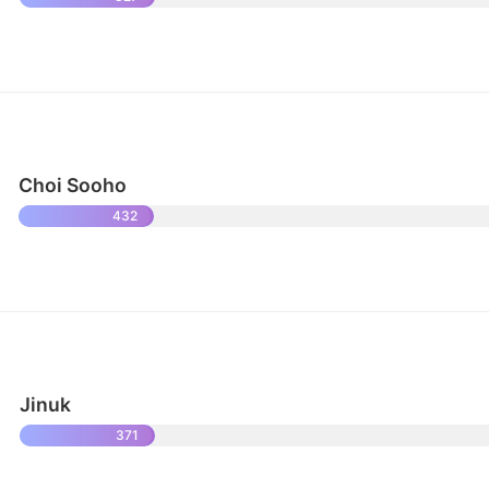
Choi Sooho
432
Jinuk
371