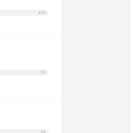
47%
3%
2%