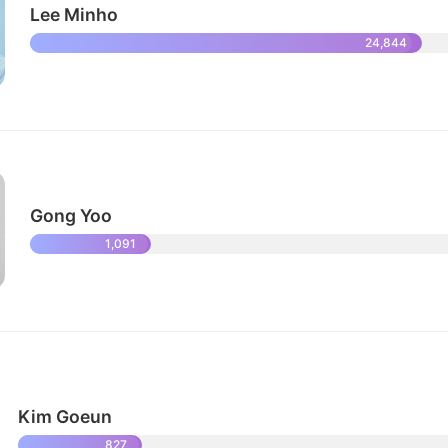
Lee Minho
24,844
Gong Yoo
1,091
Kim Goeun
827