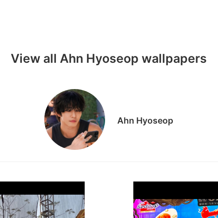
홈
테마픽
서포트
하트픽
기적
배경화면
스케줄
공지사항
이벤트
View all Ahn Hyoseop wallpapers
Ahn Hyoseop