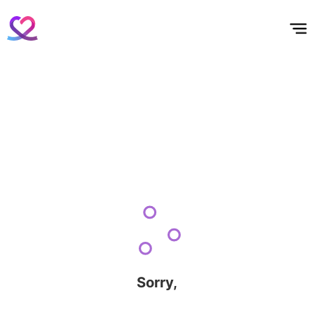
홈
테마픽
서포트
하트픽
기적
배경화면
스케줄
공지사항
이벤트
Sorry,